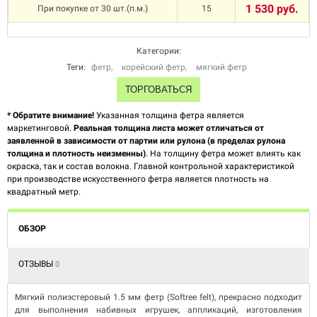
1 530 руб.
При покупке от 30 шт.(п.м.)
15
Категории:
Теги:
фетр
,
корейский фетр
,
мягкий фетр
ТОРГОВАТЬСЯ
* Обратите внимание!
Указанная толщина фетра является
маркетинговой.
Реальная толщина листа может отличаться от
заявленной в зависимости от партии или рулона (в пределах рулона
толщина и плотность неизменны)
. На толщину фетра может влиять как
окраска, так и состав волокна. Главной контрольной характеристикой
при производстве искусственного фетра является плотность на
квадратный метр.
ОБЗОР
ОТЗЫВЫ
0
Мягкий полиэстеровый 1.5 мм фетр (Softree felt), прекрасно подходит
для выполнения набивных игрушек, аппликаций, изготовления