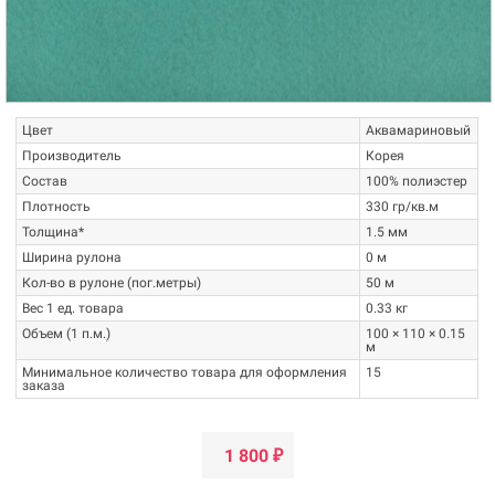
Цвет
Аквамариновый
Производитель
Корея
Состав
100% полиэстер
Плотность
330 гр/кв.м
Толщина*
1.5 мм
Ширина рулона
0 м
Кол-во в рулоне (пог.метры)
50 м
Вес 1 ед. товара
0.33 кг
Объем (1 п.м.)
100 × 110 × 0.15
м
Минимальное количество товара для оформления
15
заказа
1 800
₽