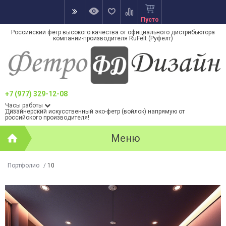
Пусто
Российский фетр высокого качества от официального дистрибьютора
компании-производителя RuFelt (Руфелт)
+7 (977) 329-12-08
Часы работы
Дизайнерский искусственный эко-фетр (войлок) напрямую от
российского производителя!
Меню
Портфолио
/
10