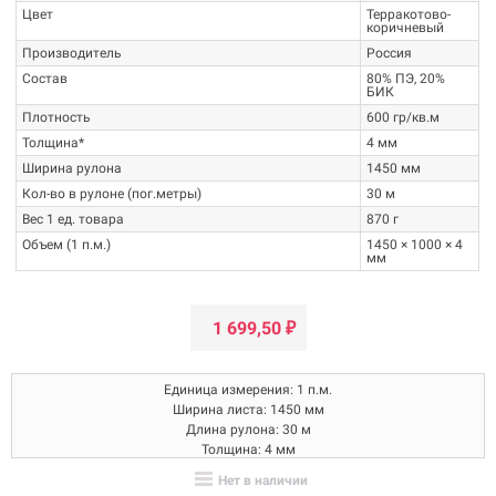
Цвет
Терракотово-
коричневый
Производитель
Россия
Состав
80% ПЭ, 20%
БИК
Плотность
600 гр/кв.м
Толщина*
4 мм
Ширина рулона
1450 мм
Кол-во в рулоне (пог.метры)
30 м
Вес 1 ед. товара
870 г
Объем (1 п.м.)
1450 × 1000 × 4
мм
1 699,50
₽
Единица измерения: 1 п.м.
Ширина листа: 1450 мм
Длина рулона: 30 м
Толщина: 4 мм
Плотность: 600 гр/кв.м.
Нет в наличии
Производитель: Россия, RuFelt