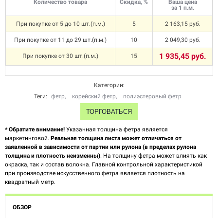
Количество товара
Скидка, %
Ваша цена
за 1 п.м.
При покупке от 5 до 10 шт.(п.м.)
5
2 163,15 руб.
При покупке от 11 до 29 шт.(п.м.)
10
2 049,30 руб.
1 935,45 руб.
При покупке от 30 шт.(п.м.)
15
Категории:
Теги:
фетр
,
корейский фетр
,
полиэстеровый фетр
ТОРГОВАТЬСЯ
* Обратите внимание!
Указанная толщина фетра является
маркетинговой.
Реальная толщина листа может отличаться от
заявленной в зависимости от партии или рулона (в пределах рулона
толщина и плотность неизменны)
. На толщину фетра может влиять как
окраска, так и состав волокна. Главной контрольной характеристикой
при производстве искусственного фетра является плотность на
квадратный метр.
ОБЗОР